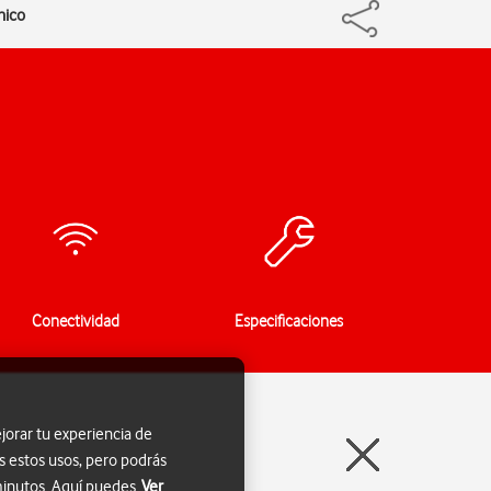
nico
Conectividad
Especificaciones
jorar tu experiencia de
s estos usos, pero podrás
 minutos. Aquí puedes
Ver