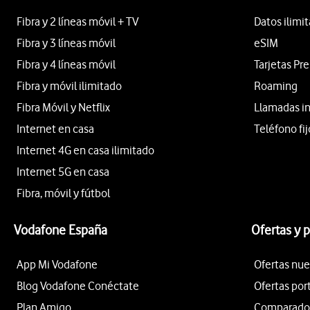
Fibra y 2 líneas móvil + TV
Datos ilimi
Fibra y 3 líneas móvil
eSIM
Fibra y 4 líneas móvil
Tarjetas Pr
Fibra y móvil ilimitado
Roaming
Fibra Móvil y Netflix
Llamadas i
Internet en casa
Teléfono fij
Internet 4G en casa ilimitado
Internet 5G en casa
Fibra, móvil y fútbol
Vodafone España
Ofertas y 
App Mi Vodafone
Ofertas nue
Blog Vodafone Conéctate
Ofertas por
Plan Amigo
Comparador 