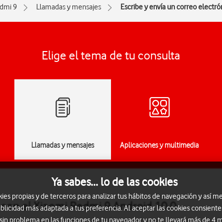
dmi 9
Llamadas y mensajes
Escribe y envía un correo electró
Elige el tema de tu consulta
Llamadas y mensajes
Aplicaciones y multimedia
Ya sabes... lo de las cookies
s propias y de terceros para analizar tus hábitos de navegación y así me
 con el Xiaomi Redmi 9 Android 10.0
blicidad más adaptada a tus preferencia. Al aceptar las cookies consiente
 sin problema en las funciones de tu navegador y no te llevará más de 4