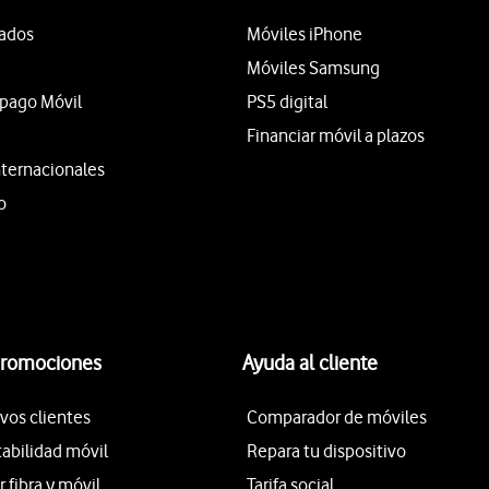
tados
Móviles iPhone
Móviles Samsung
epago Móvil
PS5 digital
Financiar móvil a plazos
nternacionales
o
promociones
Ayuda al cliente
vos clientes
Comparador de móviles
tabilidad móvil
Repara tu dispositivo
fibra y móvil
Tarifa social