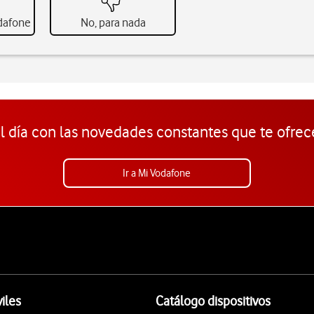
odafone
No, para nada
l día con las novedades constantes que te ofrec
Ir a Mi Vodafone
iles
Catálogo dispositivos