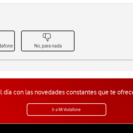
odafone
No, para nada
l día con las novedades constantes que te ofrec
Ir a Mi Vodafone