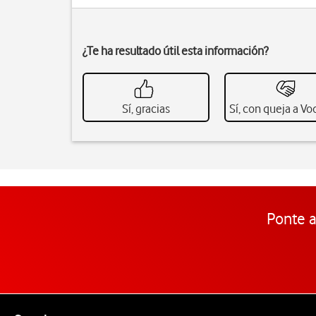
¿Te ha resultado útil esta información?
Sí, gracias
Sí, con queja a V
Ponte a
Pie de página de Vodafone