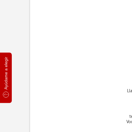
Ayúdame a elegir
Ll
t
Vo