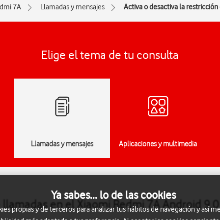
dmi 7A
Llamadas y mensajes
Activa o desactiva la restricció
Elige el tema de tu consulta
Llamadas y mensajes
Aplicaciones y multimedia
Ya sabes... lo de las cookies
de llamadas en el Xiaomi Redmi 7A Android 9.0
s propias y de terceros para analizar tus hábitos de navegación y así me