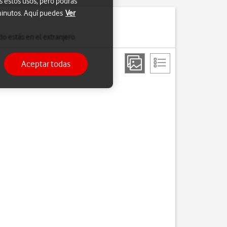
s estos usos, pero podrás
 minutos. Aquí puedes
Ver
o estás en el extranjero.
Aceptar todas