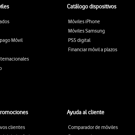
iles
Catálogo dispositivos
tados
Móviles iPhone
Móviles Samsung
epago Móvil
PS5 digital
Financiar móvil a plazos
nternacionales
o
promociones
Ayuda al cliente
vos clientes
Comparador de móviles