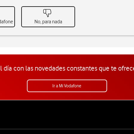
odafone
No, para nada
l día con las novedades constantes que te ofrec
Ir a Mi Vodafone