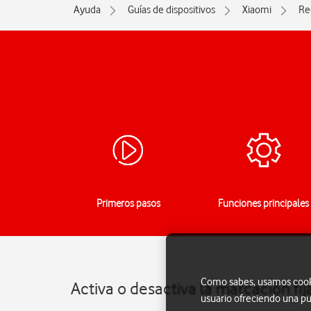
Ayuda
Guías de dispositivos
Xiaomi
Re
Primeros pasos
Funciones principales
Como sabes, usamos cookie
Activa o desactiva la marcación fi
usuario ofreciendo una pu