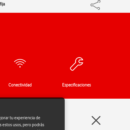
ija
Conectividad
Especificaciones
jorar tu experiencia de
s estos usos, pero podrás