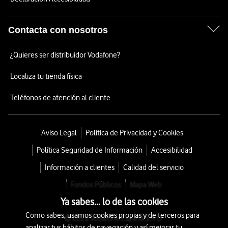
Contacta con nosotros
¿Quieres ser distribuidor Vodafone?
Localiza tu tienda física
Teléfonos de atención al cliente
Aviso Legal
Política de Privacidad y Cookies
Política Seguridad de Información
Accesibilidad
Información a clientes
Calidad del servicio
Fondos Públicos
Mapa Web
Ya sabes... lo de las cookies
Como sabes, usamos cookies propias y de terceros para
© 2026 Vodafone España S.A.U.
analizar tus hábitos de navegación y así mejorar tu