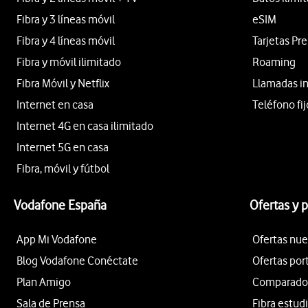
Fibra y 3 líneas móvil
eSIM
Fibra y 4 líneas móvil
Tarjetas Pr
Fibra y móvil ilimitado
Roaming
Fibra Móvil y Netflix
Llamadas i
Internet en casa
Teléfono fij
Internet 4G en casa ilimitado
Internet 5G en casa
Fibra, móvil y fútbol
Vodafone España
Ofertas y 
App Mi Vodafone
Ofertas nue
Blog Vodafone Conéctate
Ofertas por
Plan Amigo
Comparador 
Sala de Prensa
Fibra estud