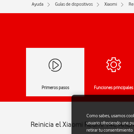
Ayuda
Guías de dispositivos
Xiaomi
Re
Primeros pasos
Funciones principales
Como sabes, usamos cookie
Reinicia el Xiaomi Redmi 14C Andr
usuario ofreciendo una pu
retirar tu consentimiento