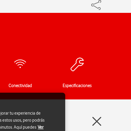
Conectividad
Especificaciones
jorar tu experiencia de
s estos usos, pero podrás
 minutos. Aquí puedes
Ver