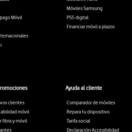
Móviles Samsung
epago Móvil
PS5 digital
Financiar móvil a plazos
nternacionales
o
promociones
Ayuda al cliente
vos clientes
Comparador de móviles
tabilidad móvil
Repara tu dispositivo
fibra y móvil
Tarifa social
iantes
Declaración Accesibilidad