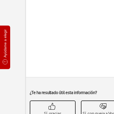
Ayúdame a elegir
¿Te ha resultado útil esta información?
Sí, gracias
Sí, con queja a V