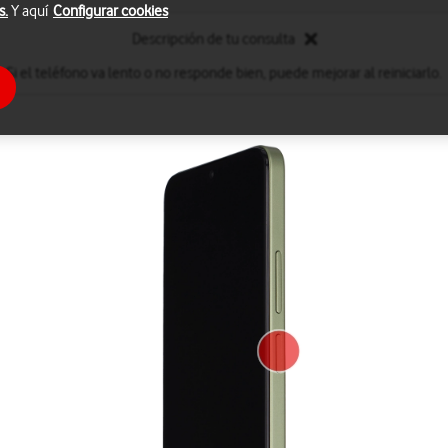
s.
Y aquí
Configurar cookies
Descripción de tu consulta
Si el teléfono va lento o no responde bien, puede mejorar al reiniciarlo.