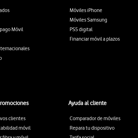
tados
Móviles iPhone
Móviles Samsung
epago Móvil
PS5 digital
Financiar móvil a plazos
nternacionales
o
promociones
Ayuda al cliente
vos clientes
Comparador de móviles
tabilidad móvil
Repara tu dispositivo
fibra y móvil
Tarifa social