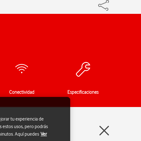
Conectividad
Especificaciones
jorar tu experiencia de
s estos usos, pero podrás
 minutos. Aquí puedes
Ver