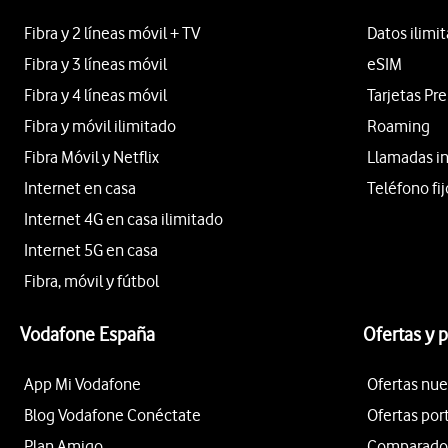
Fibra y 2 líneas móvil + TV
Datos ilimi
Fibra y 3 líneas móvil
eSIM
Fibra y 4 líneas móvil
Tarjetas Pr
Fibra y móvil ilimitado
Roaming
Fibra Móvil y Netflix
Llamadas i
Internet en casa
Teléfono fij
Internet 4G en casa ilimitado
Internet 5G en casa
Fibra, móvil y fútbol
Vodafone España
Ofertas y 
App Mi Vodafone
Ofertas nue
Blog Vodafone Conéctate
Ofertas por
Plan Amigo
Comparador 