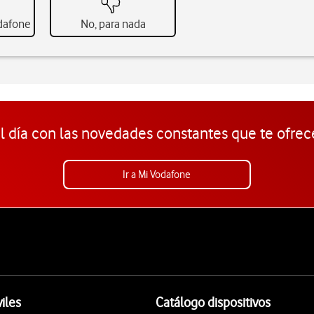
odafone
No, para nada
l día con las novedades constantes que te ofrec
Ir a Mi Vodafone
iles
Catálogo dispositivos