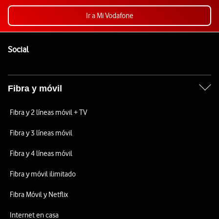
Ir a Mi Vodafone
Pie de página de Vodafone
Enlaces a las redes sociales de Vodafone
Social
Fibra y móvil
Fibra y 2 líneas móvil + TV
Fibra y 3 líneas móvil
Fibra y 4 líneas móvil
Fibra y móvil ilimitado
Fibra Móvil y Netflix
Internet en casa