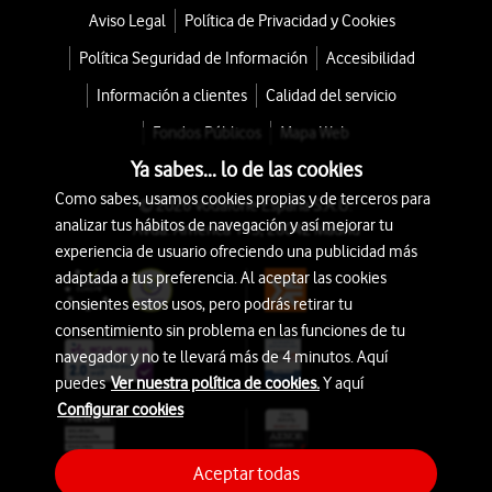
Aviso Legal
Política de Privacidad y Cookies
Política Seguridad de Información
Accesibilidad
Información a clientes
Calidad del servicio
Fondos Públicos
Mapa Web
Ya sabes... lo de las cookies
Como sabes, usamos cookies propias y de terceros para
© 2026 Vodafone España S.A.U.
analizar tus hábitos de navegación y así mejorar tu
Avda. América 115, 28042 Madrid
experiencia de usuario ofreciendo una publicidad más
adaptada a tus preferencia. Al aceptar las cookies
consientes estos usos, pero podrás retirar tu
consentimiento sin problema en las funciones de tu
navegador y no te llevará más de 4 minutos. Aquí
puedes
Ver nuestra política de cookies.
Y aquí
Configurar cookies
Aceptar todas