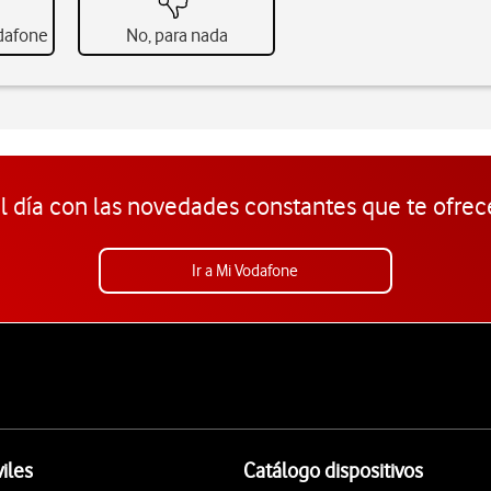
odafone
No, para nada
l día con las novedades constantes que te ofrec
Ir a Mi Vodafone
iles
Catálogo dispositivos