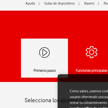
Ayuda
Guías de dispositivos
Xiaomi
Re
Primeros pasos
Funciones principales
Como sabes, usamos cookie
usuario ofreciendo una pu
Selecciona los ajustes de "Encontr
retirar tu consentimiento