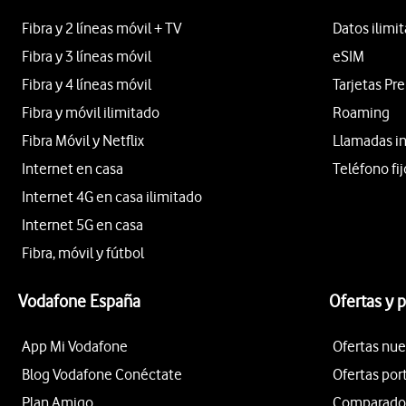
Fibra y 2 líneas móvil + TV
Datos ilimi
Fibra y 3 líneas móvil
eSIM
Fibra y 4 líneas móvil
Tarjetas Pr
Fibra y móvil ilimitado
Roaming
Fibra Móvil y Netflix
Llamadas i
Internet en casa
Teléfono fij
Internet 4G en casa ilimitado
Internet 5G en casa
Fibra, móvil y fútbol
Vodafone España
Ofertas y 
App Mi Vodafone
Ofertas nue
Blog Vodafone Conéctate
Ofertas por
Plan Amigo
Comparador 