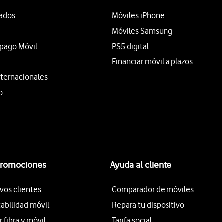
tados
Móviles iPhone
Móviles Samsung
epago Móvil
PS5 digital
Financiar móvil a plazos
nternacionales
o
promociones
Ayuda al cliente
vos clientes
Comparador de móviles
tabilidad móvil
Repara tu dispositivo
fibra y móvil
Tarifa social