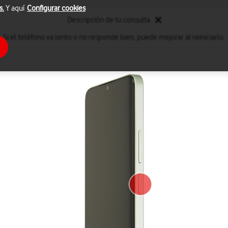
s.
Y aquí
Configurar cookies
Descripción de tu consulta
Si el teléfono va lento o no responde bien, puede mejorar al reiniciarlo.