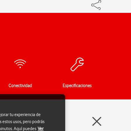
Conectividad
Especificaciones
jorar tu experiencia de
s estos usos, pero podrás
 minutos. Aquí puedes
Ver