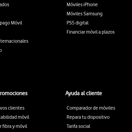
tados
Móviles iPhone
Móviles Samsung
epago Móvil
PS5 digital
Financiar móvil a plazos
nternacionales
o
promociones
Ayuda al cliente
vos clientes
Comparador de móviles
tabilidad móvil
Repara tu dispositivo
fibra y móvil
Tarifa social