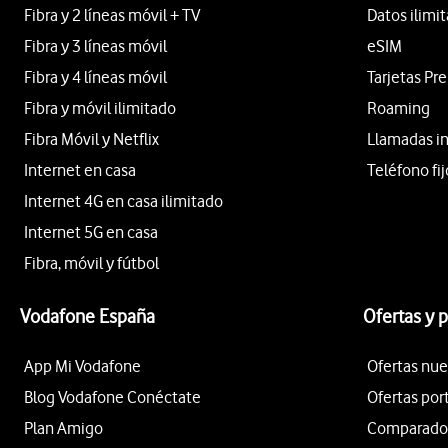
Fibra y 2 líneas móvil + TV
Datos ilimi
Fibra y 3 líneas móvil
eSIM
Fibra y 4 líneas móvil
Tarjetas Pr
Fibra y móvil ilimitado
Roaming
Fibra Móvil y Netflix
Llamadas i
Internet en casa
Teléfono fij
Internet 4G en casa ilimitado
Internet 5G en casa
Fibra, móvil y fútbol
Vodafone España
Ofertas y 
App Mi Vodafone
Ofertas nue
Blog Vodafone Conéctate
Ofertas por
Plan Amigo
Comparador 