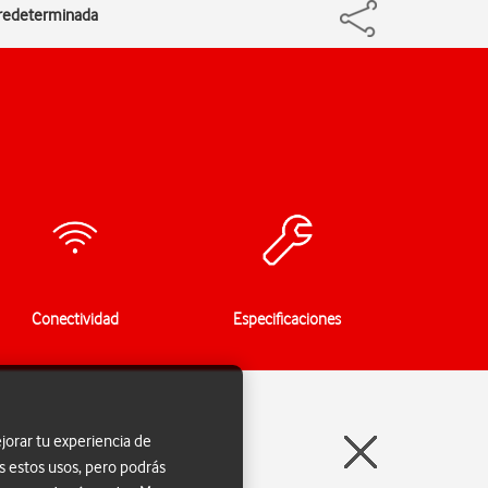
predeterminada
Conectividad
Especificaciones
jorar tu experiencia de
s estos usos, pero podrás