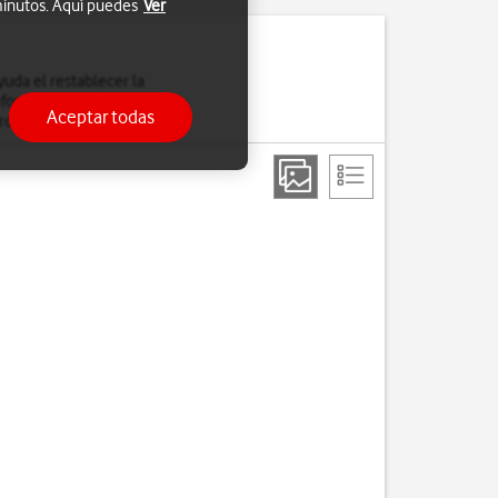
 minutos. Aquí puedes
Ver
uda el restablecer la
léfono. Es recomendable
Aceptar todas
rdan.