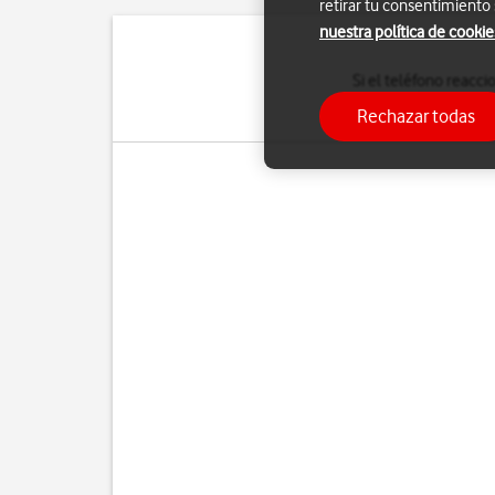
retirar tu consentimiento
nuestra política de cookie
Si el teléfono reacc
configuración predeter
Rechazar todas
hace