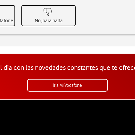
odafone
No, para nada
l día con las novedades constantes que te ofrec
Ir a Mi Vodafone