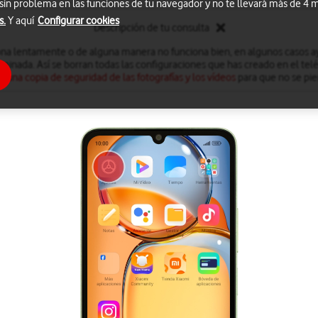
 sin problema en las funciones de tu navegador y no te llevará más de 4
s.
Y aquí
Configurar cookies
Descripción de tu consulta
iona lentamente o de alguna manera no funciona bien, en algunos casos ay
minada. Así se borran todas las configuraciones que has creado en el te
r una copia de seguridad de las fotografías y los vídeos
para que no se pie