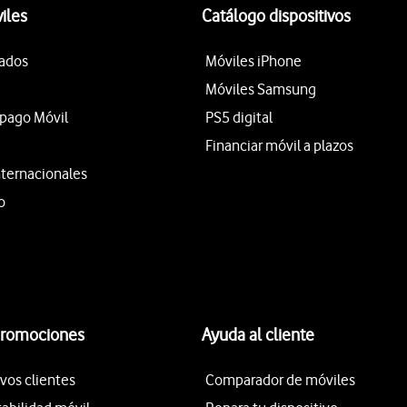
iles
Catálogo dispositivos
tados
Móviles iPhone
Móviles Samsung
epago Móvil
PS5 digital
Financiar móvil a plazos
nternacionales
o
promociones
Ayuda al cliente
vos clientes
Comparador de móviles