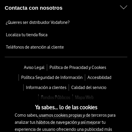
Contacta con nosotros
¿Quieres ser distribuidor Vodafone?
Localiza tu tienda física
Teléfonos de atención al cliente
Aviso Legal
Política de Privacidad y Cookies
Política Seguridad de Información
Accesibilidad
Información a clientes
Calidad del servicio
Fondos Públicos
Mapa Web
Ya sabes... lo de las cookies
Como sabes, usamos cookies propias y de terceros para
© 2026 Vodafone España S.A.U.
analizar tus hábitos de navegación y así mejorar tu
Avda. América 115, 28042 Madrid
experiencia de usuario ofreciendo una publicidad más