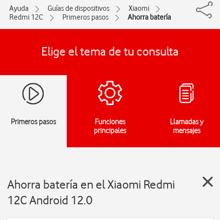
Ayuda
Guías de dispositivos
Xiaomi
Redmi 12C
Primeros pasos
Ahorra batería
Elige el tema de tu consulta
Primeros pasos
Funciones
Llamadas y
principales
mensajes
Ahorra batería en el Xiaomi Redmi
12C Android 12.0