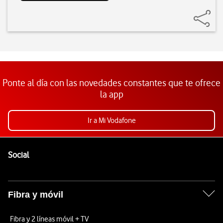
Ponte al día con las novedades constantes que te ofrece
la app
Ir a Mi Vodafone
Pie de página de Vodafone
Enlaces a las redes sociales de Vodafone
Social
Fibra y móvil
Fibra y 2 líneas móvil + TV