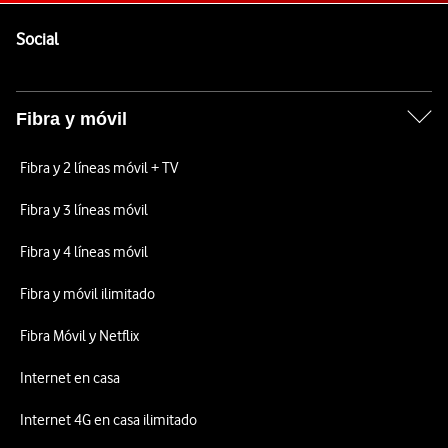
Pie de página de Vodafone
Enlaces a las redes sociales de Vodafone
Social
Fibra y móvil
Fibra y 2 líneas móvil + TV
Fibra y 3 líneas móvil
Fibra y 4 líneas móvil
Fibra y móvil ilimitado
Fibra Móvil y Netflix
Internet en casa
Internet 4G en casa ilimitado