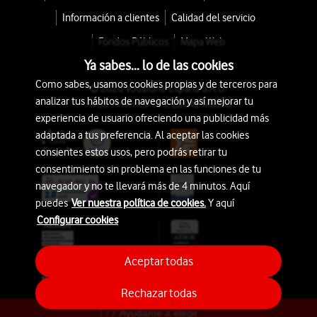
Información a clientes
Calidad del servicio
Fondos Públicos
Mapa Web
Ya sabes... lo de las cookies
Como sabes, usamos cookies propias y de terceros para
© 2026 Vodafone España S.A.U.
analizar tus hábitos de navegación y así mejorar tu
Avda. América 115, 28042 Madrid
experiencia de usuario ofreciendo una publicidad más
adaptada a tus preferencia. Al aceptar las cookies
consientes estos usos, pero podrás retirar tu
consentimiento sin problema en las funciones de tu
navegador y no te llevará más de 4 minutos. Aquí
puedes
Ver nuestra política de cookies.
Y aquí
Configurar cookies
Aceptar todas
Rechazar todas
Ayúdame a elegir