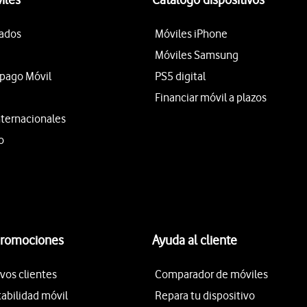
tados
Móviles iPhone
Móviles Samsung
epago Móvil
PS5 digital
Financiar móvil a plazos
nternacionales
o
promociones
Ayuda al cliente
vos clientes
Comparador de móviles
tabilidad móvil
Repara tu dispositivo