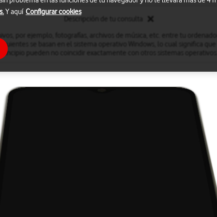
 sin problema en las funciones de tu navegador y no te llevará más de 4
s.
Y aquí
Configurar cookies
Descripción de tu consulta
ivos, por ejemplo, fotografías, archivos de música, etc. entre tu ordenado
iguientes se basan en el sistema operativo Windows, lo cual significa que
principio pueden no coincidir exactamente con otros sistemas operativos