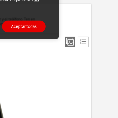
 minutos. Aquí puedes
Ver
r y el teléfono. Ten en
 estas instrucciones en
Aceptar todas
.