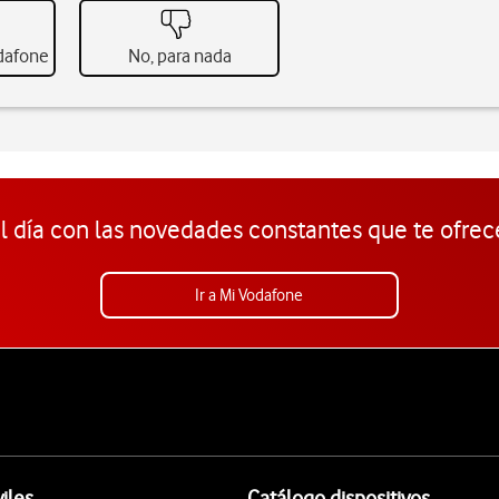
odafone
No, para nada
l día con las novedades constantes que te ofrec
Ir a Mi Vodafone
iles
Catálogo dispositivos