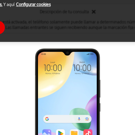
s.
Y aquí
Configurar cookies
Descripción de tu consulta
a está activada, el teléfono solamente puede llamar a determinados núm
. Las llamadas entrantes se siguen recibiendo aunque la marcación fija 