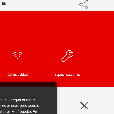
 fija
Conectividad
Especificaciones
jorar tu experiencia de
s estos usos, pero podrás
 minutos. Aquí puedes
Ver