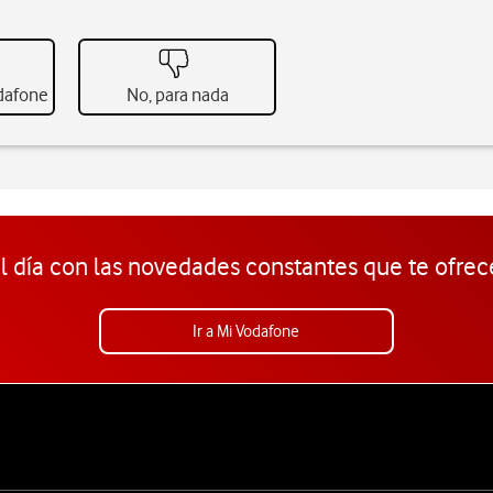
odafone
No, para nada
l día con las novedades constantes que te ofrec
Ir a Mi Vodafone