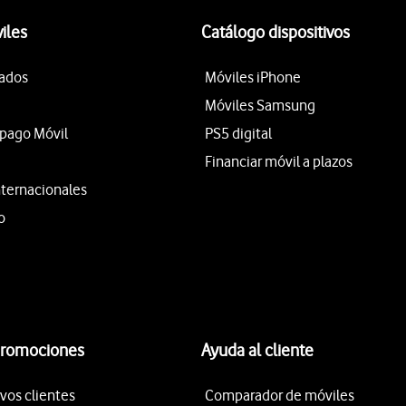
iles
Catálogo dispositivos
tados
Móviles iPhone
Móviles Samsung
epago Móvil
PS5 digital
Financiar móvil a plazos
nternacionales
o
promociones
Ayuda al cliente
vos clientes
Comparador de móviles