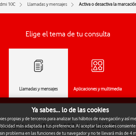
dmi 10C
Llamadas y mensajes
Activa o desactiva la marcación
Elige el tema de tu consulta
Llamadas y mensajes
Aplicaciones y multimedia
Ya sabes... lo de las cookies
s propias y de terceros para analizar tus hábitos de navegación y así me
ja en el Xiaomi Redmi 10C Android 11.0
blicidad más adaptada a tus preferencia. Al aceptar las cookies consiente
 sin problema en las funciones de tu navegador y no te llevará más de 4