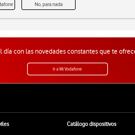
odafone
No, para nada
l día con las novedades constantes que te ofrec
Ir a Mi Vodafone
iles
Catálogo dispositivos