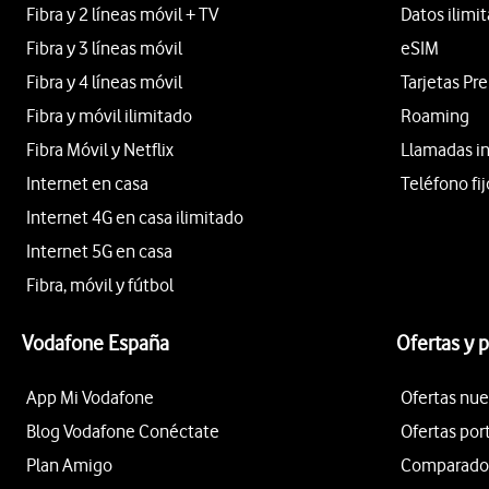
Fibra y 2 líneas móvil + TV
Datos ilimi
Fibra y 3 líneas móvil
eSIM
Fibra y 4 líneas móvil
Tarjetas Pr
Fibra y móvil ilimitado
Roaming
Fibra Móvil y Netflix
Llamadas i
Internet en casa
Teléfono fij
Internet 4G en casa ilimitado
Internet 5G en casa
Fibra, móvil y fútbol
Vodafone España
Ofertas y 
App Mi Vodafone
Ofertas nue
Blog Vodafone Conéctate
Ofertas por
Plan Amigo
Comparador 