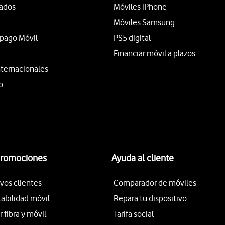
tados
Móviles iPhone
Móviles Samsung
epago Móvil
PS5 digital
Financiar móvil a plazos
nternacionales
o
promociones
Ayuda al cliente
vos clientes
Comparador de móviles
tabilidad móvil
Repara tu dispositivo
fibra y móvil
Tarifa social