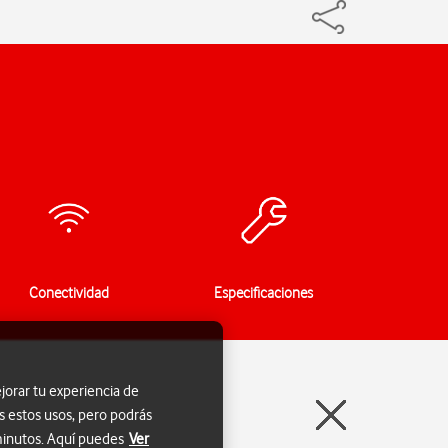
Conectividad
Especificaciones
jorar tu experiencia de
s estos usos, pero podrás
 minutos. Aquí puedes
Ver