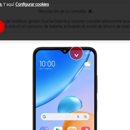
s.
Y aquí
Configurar cookies
Descripción de tu consulta
nes del teléfono gastan mucha batería y reducen considerablemente la a
des reducir el consumo de batería, activando el modo de ahorro de ener