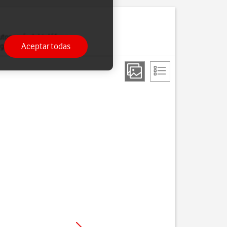
utonomía del teléfono.
Aceptar todas
gía.