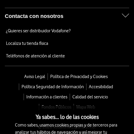
Contacta con nosotros
¿Quieres ser distribuidor Vodafone?
Localiza tu tienda física
Teléfonos de atención al cliente
Aviso Legal
Política de Privacidad y Cookies
Política Seguridad de Información
Accesibilidad
Información a clientes
Calidad del servicio
Fondos Públicos
Mapa Web
Ya sabes... lo de las cookies
Como sabes, usamos cookies propias y de terceros para
© 2026 Vodafone España S.A.U.
analizar tus hábitos de navegación y así mejorar tu
Avda. América 115, 28042 Madrid