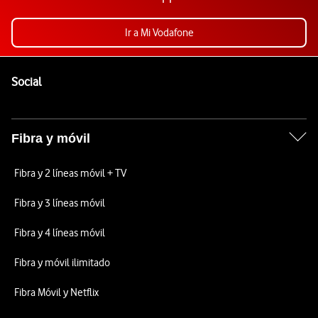
Ir a Mi Vodafone
Pie de página de Vodafone
Enlaces a las redes sociales de Vodafone
Social
Fibra y móvil
Fibra y 2 líneas móvil + TV
Fibra y 3 líneas móvil
Fibra y 4 líneas móvil
Fibra y móvil ilimitado
Fibra Móvil y Netflix