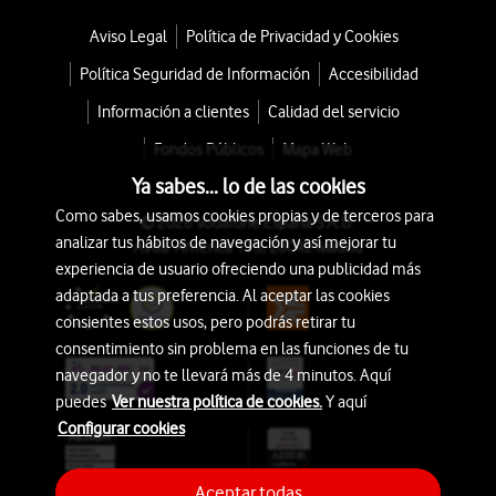
Aviso Legal
Política de Privacidad y Cookies
Política Seguridad de Información
Accesibilidad
Información a clientes
Calidad del servicio
Fondos Públicos
Mapa Web
Ya sabes... lo de las cookies
Como sabes, usamos cookies propias y de terceros para
© 2026 Vodafone España S.A.U.
analizar tus hábitos de navegación y así mejorar tu
Avda. América 115, 28042 Madrid
experiencia de usuario ofreciendo una publicidad más
adaptada a tus preferencia. Al aceptar las cookies
consientes estos usos, pero podrás retirar tu
consentimiento sin problema en las funciones de tu
navegador y no te llevará más de 4 minutos. Aquí
puedes
Ver nuestra política de cookies.
Y aquí
Configurar cookies
Aceptar todas