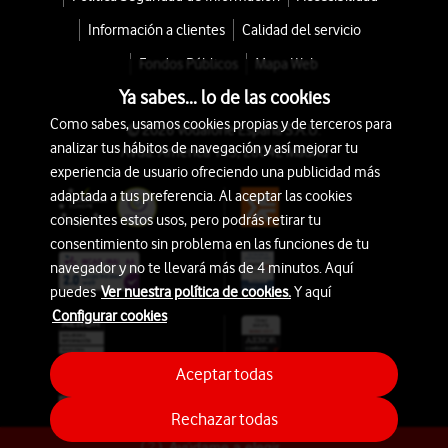
Información a clientes
Calidad del servicio
Fondos Públicos
Mapa Web
Ya sabes... lo de las cookies
Como sabes, usamos cookies propias y de terceros para
© 2026 Vodafone España S.A.U.
analizar tus hábitos de navegación y así mejorar tu
Avda. América 115, 28042 Madrid
experiencia de usuario ofreciendo una publicidad más
adaptada a tus preferencia. Al aceptar las cookies
consientes estos usos, pero podrás retirar tu
consentimiento sin problema en las funciones de tu
navegador y no te llevará más de 4 minutos. Aquí
puedes
Ver nuestra política de cookies.
Y aquí
Configurar cookies
Aceptar todas
Rechazar todas
Ayúdame a elegir