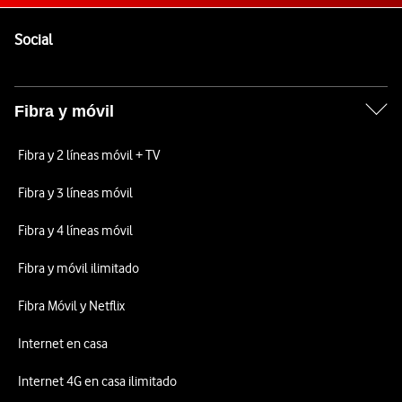
Pie de página de Vodafone
Enlaces a las redes sociales de Vodafone
Social
Fibra y móvil
Fibra y 2 líneas móvil + TV
Fibra y 3 líneas móvil
Fibra y 4 líneas móvil
Fibra y móvil ilimitado
Fibra Móvil y Netflix
Internet en casa
Internet 4G en casa ilimitado