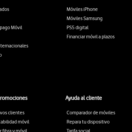
tados
Móviles iPhone
Móviles Samsung
epago Móvil
PS5 digital
Financiar móvil a plazos
nternacionales
o
promociones
Ayuda al cliente
vos clientes
Comparador de móviles
tabilidad móvil
Repara tu dispositivo
fibra y móvil
Tarifa social