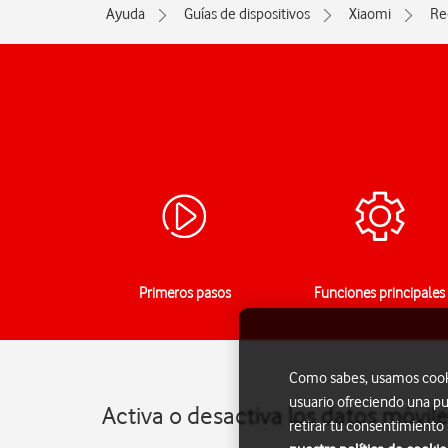
Ayuda
Guías de dispositivos
Xiaomi
Re
Primeros pasos
Funciones principales
Como sabes, usamos cookie
usuario ofreciendo una pu
Activa o desactiva los datos móvil
retirar tu consentimiento