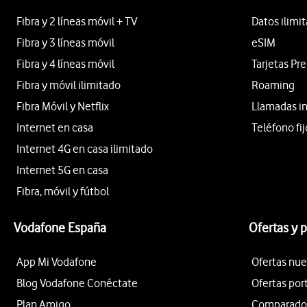
Fibra y 2 líneas móvil + TV
Datos ilimi
Fibra y 3 líneas móvil
eSIM
Fibra y 4 líneas móvil
Tarjetas Pr
Fibra y móvil ilimitado
Roaming
Fibra Móvil y Netflix
Llamadas i
Internet en casa
Teléfono fij
Internet 4G en casa ilimitado
Internet 5G en casa
Fibra, móvil y fútbol
Vodafone España
Ofertas y 
App Mi Vodafone
Ofertas nue
Blog Vodafone Conéctate
Ofertas por
Plan Amigo
Comparador 