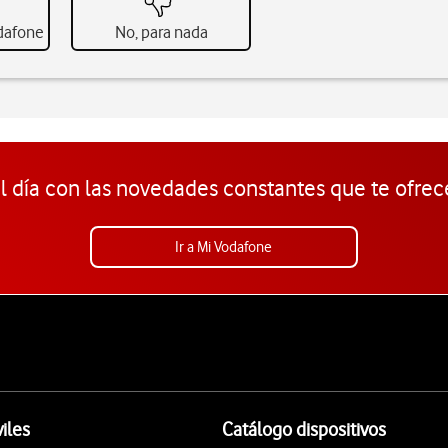
odafone
No, para nada
l día con las novedades constantes que te ofrec
Ir a Mi Vodafone
iles
Catálogo dispositivos