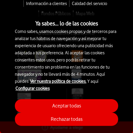
Información a clientes
Calidad del servicio
Fondos Públicos
Mapa Web
Ya sabes... lo de las cookies
Como sabes, usamos cookies propias y de terceros para
© 2026 Vodafone España S.A.U.
analizar tus hábitos de navegación y así mejorar tu
Avda. América 115, 28042 Madrid
experiencia de usuario ofreciendo una publicidad más
adaptada a tus preferencia. Al aceptar las cookies
consientes estos usos, pero podrás retirar tu
consentimiento sin problema en las funciones de tu
navegador y no te llevará más de 4 minutos. Aquí
puedes
Ver nuestra política de cookies.
Y aquí
Configurar cookies
Aceptar todas
Rechazar todas
Ayúdame a elegir