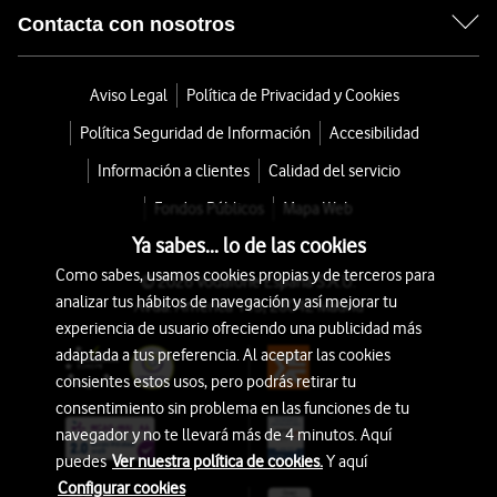
Contacta con nosotros
Aviso Legal
Política de Privacidad y Cookies
Política Seguridad de Información
Accesibilidad
Información a clientes
Calidad del servicio
Fondos Públicos
Mapa Web
Ya sabes... lo de las cookies
Como sabes, usamos cookies propias y de terceros para
© 2026 Vodafone España S.A.U.
analizar tus hábitos de navegación y así mejorar tu
Avda. América 115, 28042 Madrid
experiencia de usuario ofreciendo una publicidad más
adaptada a tus preferencia. Al aceptar las cookies
consientes estos usos, pero podrás retirar tu
consentimiento sin problema en las funciones de tu
navegador y no te llevará más de 4 minutos. Aquí
puedes
Ver nuestra política de cookies.
Y aquí
Configurar cookies