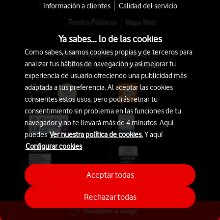
Información a clientes
Calidad del servicio
Fondos Públicos
Mapa Web
Ya sabes... lo de las cookies
Como sabes, usamos cookies propias y de terceros para
© 2026 Vodafone España S.A.U.
analizar tus hábitos de navegación y así mejorar tu
Avda. América 115, 28042 Madrid
experiencia de usuario ofreciendo una publicidad más
adaptada a tus preferencia. Al aceptar las cookies
consientes estos usos, pero podrás retirar tu
consentimiento sin problema en las funciones de tu
navegador y no te llevará más de 4 minutos. Aquí
puedes
Ver nuestra política de cookies.
Y aquí
Configurar cookies
Aceptar todas
Rechazar todas
Ayúdame a elegir