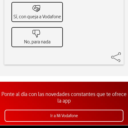
Sí, con queja a Vodafone
No, para nada
Ponte al día con las novedades constantes que te ofrece
la app
Ir a Mi Vodafone
Pie de página de Vodafone