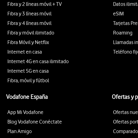
Fibra y 2 líneas móvil + TV
Datos ilimi
Fibra y 3 líneas móvil
eSIM
Fibra y 4 líneas móvil
Tarjetas Pr
Fibra y móvil ilimitado
Roaming
Fibra Móvil y Netflix
Llamadas i
Internet en casa
Teléfono fij
Internet 4G en casa ilimitado
Internet 5G en casa
Fibra, móvil y fútbol
Vodafone España
Ofertas y 
App Mi Vodafone
Ofertas nue
Blog Vodafone Conéctate
Ofertas por
Plan Amigo
Comparador 