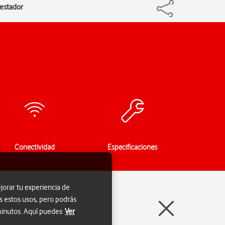
estador
Conectividad
Especificaciones
jorar tu experiencia de
s estos usos, pero podrás
 minutos. Aquí puedes
Ver