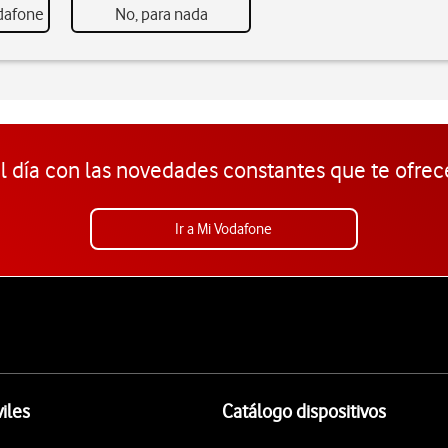
odafone
No, para nada
l día con las novedades constantes que te ofrec
Ir a Mi Vodafone
iles
Catálogo dispositivos