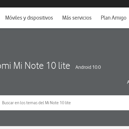
da e idioma
Móviles y dispositivos
Más servicios
Plan Amigo
fone TV
Móviles
Alianza Vodafone e Iberdrola
il 5G
Imagen y Sonido
Servicios avanzados
tura
Ver todos
omi Mi Note 10 lite
Android 10.0
dencias