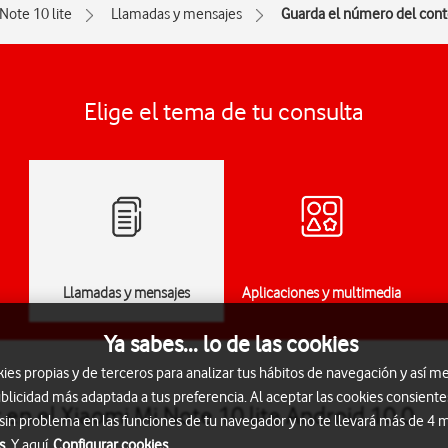
Note 10 lite
Llamadas y mensajes
Guarda el número del cont
Elige el tema de tu consulta
Llamadas y mensajes
Aplicaciones y multimedia
Ya sabes... lo de las cookies
s propias y de terceros para analizar tus hábitos de navegación y así me
blicidad más adaptada a tus preferencia. Al aceptar las cookies consiente
en el Xiaomi Mi Note 10 lite Android 10.0
 sin problema en las funciones de tu navegador y no te llevará más de 4
s.
Y aquí
Configurar cookies