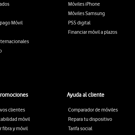
tados
Móviles iPhone
Móviles Samsung
epago Móvil
PS5 digital
Financiar móvil a plazos
nternacionales
o
promociones
Ayuda al cliente
vos clientes
Comparador de móviles
tabilidad móvil
Repara tu dispositivo
fibra y móvil
Tarifa social