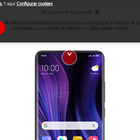
s.
Y aquí
Configurar cookies
Descripción de tu consulta
ón de wifi como alternativa a la red móvil para conectarte a Internet. Al act
conectarte a una red wifi, el teléfono no utiliza datos móviles.