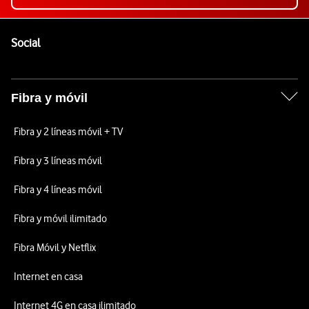
Pie de página de Vodafone
Enlaces a las redes sociales de Vodafone
Social
Fibra y móvil
Fibra y 2 líneas móvil + TV
Fibra y 3 líneas móvil
Fibra y 4 líneas móvil
Fibra y móvil ilimitado
Fibra Móvil y Netflix
Internet en casa
Internet 4G en casa ilimitado