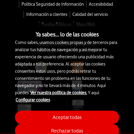
Política Seguridad de Información
Accesibilidad
Información a clientes
Calidad del servicio
Fondos Públicos
Mapa Web
Ya sabes... lo de las cookies
Como sabes, usamos cookies propias y de terceros para
© 2026 Vodafone España S.A.U.
analizar tus hábitos de navegación y así mejorar tu
Avda. América 115, 28042 Madrid
experiencia de usuario ofreciendo una publicidad más
adaptada a tus preferencia. Al aceptar las cookies
consientes estos usos, pero podrás retirar tu
consentimiento sin problema en las funciones de tu
navegador y no te llevará más de 4 minutos. Aquí
puedes
Ver nuestra política de cookies.
Y aquí
Configurar cookies
Aceptar todas
Rechazar todas