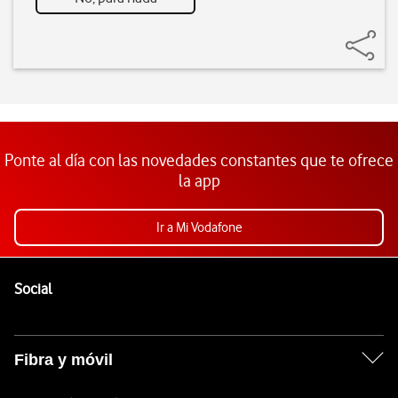
Ponte al día con las novedades constantes que te ofrece
la app
Ir a Mi Vodafone
Pie de página de Vodafone
Enlaces a las redes sociales de Vodafone
Social
Fibra y móvil