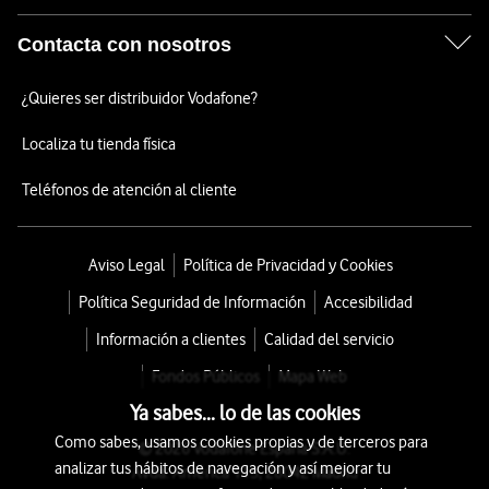
Contacta con nosotros
¿Quieres ser distribuidor Vodafone?
Localiza tu tienda física
Teléfonos de atención al cliente
Aviso Legal
Política de Privacidad y Cookies
Política Seguridad de Información
Accesibilidad
Información a clientes
Calidad del servicio
Fondos Públicos
Mapa Web
Ya sabes... lo de las cookies
Como sabes, usamos cookies propias y de terceros para
© 2026 Vodafone España S.A.U.
analizar tus hábitos de navegación y así mejorar tu
Avda. América 115, 28042 Madrid