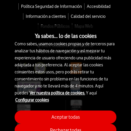
Política Seguridad de Información
Accesibilidad
Información a clientes
Calidad del servicio
Fondos Públicos
Mapa Web
Ya sabes... lo de las cookies
Como sabes, usamos cookies propias y de terceros para
© 2026 Vodafone España S.A.U.
analizar tus hábitos de navegación y así mejorar tu
Avda. América 115, 28042 Madrid
experiencia de usuario ofreciendo una publicidad más
adaptada a tus preferencia. Al aceptar las cookies
consientes estos usos, pero podrás retirar tu
consentimiento sin problema en las funciones de tu
navegador y no te llevará más de 4 minutos. Aquí
puedes
Ver nuestra política de cookies.
Y aquí
Configurar cookies
Aceptar todas
Rechazar todas