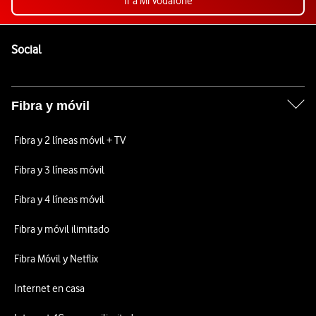
Ir a Mi Vodafone
Pie de página de Vodafone
Enlaces a las redes sociales de Vodafone
Social
Fibra y móvil
Fibra y 2 líneas móvil + TV
Fibra y 3 líneas móvil
Fibra y 4 líneas móvil
Fibra y móvil ilimitado
Fibra Móvil y Netflix
Internet en casa