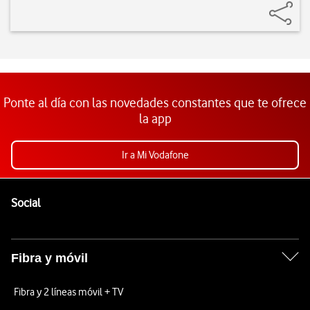
Ponte al día con las novedades constantes que te ofrece
la app
Ir a Mi Vodafone
Pie de página de Vodafone
Enlaces a las redes sociales de Vodafone
Social
Fibra y móvil
Fibra y 2 líneas móvil + TV