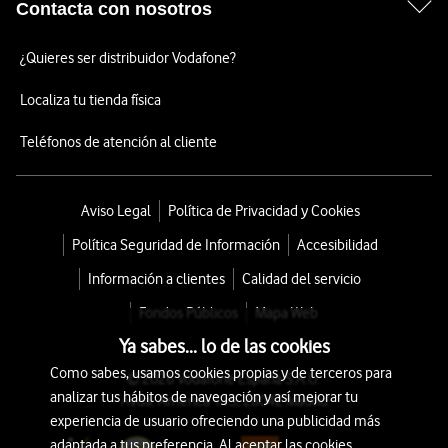
Contacta con nosotros
¿Quieres ser distribuidor Vodafone?
Localiza tu tienda física
Teléfonos de atención al cliente
Aviso Legal
Política de Privacidad y Cookies
Política Seguridad de Información
Accesibilidad
Información a clientes
Calidad del servicio
Fondos Públicos
Mapa Web
Ya sabes... lo de las cookies
Como sabes, usamos cookies propias y de terceros para
© 2026 Vodafone España S.A.U.
analizar tus hábitos de navegación y así mejorar tu
Avda. América 115, 28042 Madrid
experiencia de usuario ofreciendo una publicidad más
adaptada a tus preferencia. Al aceptar las cookies