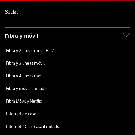
Pie de página de Vodafone
Enlaces a las redes sociales de Vodafone
Social
Fibra y móvil
Fibra y 2 líneas móvil + TV
Fibra y 3 líneas móvil
Fibra y 4 líneas móvil
Fibra y móvil ilimitado
Fibra Móvil y Netflix
Internet en casa
Internet 4G en casa ilimitado