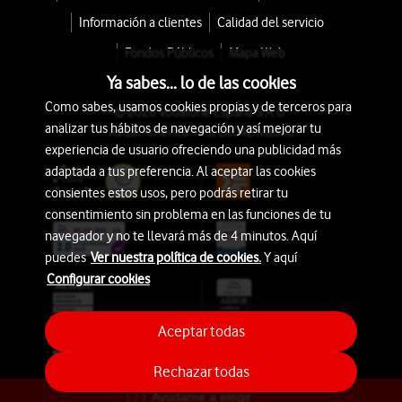
Información a clientes
Calidad del servicio
Fondos Públicos
Mapa Web
Ya sabes... lo de las cookies
Como sabes, usamos cookies propias y de terceros para
© 2026 Vodafone España S.A.U.
analizar tus hábitos de navegación y así mejorar tu
Avda. América 115, 28042 Madrid
experiencia de usuario ofreciendo una publicidad más
adaptada a tus preferencia. Al aceptar las cookies
consientes estos usos, pero podrás retirar tu
consentimiento sin problema en las funciones de tu
navegador y no te llevará más de 4 minutos. Aquí
puedes
Ver nuestra política de cookies.
Y aquí
Configurar cookies
Aceptar todas
Rechazar todas
Ayúdame a elegir