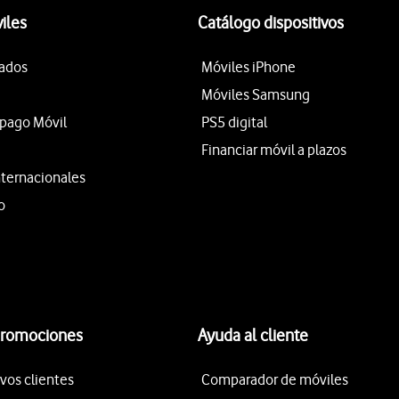
iles
Catálogo dispositivos
tados
Móviles iPhone
Móviles Samsung
epago Móvil
PS5 digital
Financiar móvil a plazos
nternacionales
o
promociones
Ayuda al cliente
vos clientes
Comparador de móviles