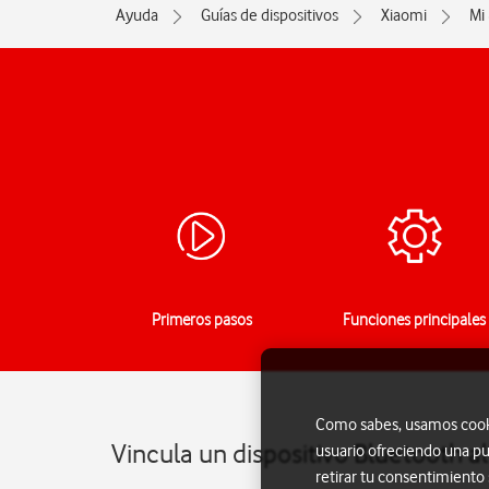
Ayuda
Guías de dispositivos
Xiaomi
Mi 
Primeros pasos
Funciones principales
Como sabes, usamos cookie
Vincula un dispositivo Bluetooth al
usuario ofreciendo una pu
retirar tu consentimiento