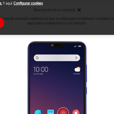
s.
Y aquí
Configurar cookies
Descripción de tu consulta
forma de conexión inalámbrica que se utiliza para establecer conexión c
auriculares inalámbricos o un teclado.