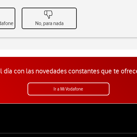
odafone
No, para nada
l día con las novedades constantes que te ofrec
Ir a Mi Vodafone