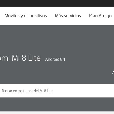
da e idioma
Móviles y dispositivos
Más servicios
Plan Amigo
fone TV
Móviles
Alianza Vodafone e Iberdrola
il 5G
Imagen y Sonido
Servicios avanzados
tura
Ver todos
mi Mi 8 Lite
Android 8.1
dencias