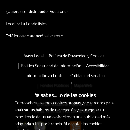
¿Quieres ser distribuidor Vodafone?
Localiza tu tienda física
Teléfonos de atención al cliente
Aviso Legal
Política de Privacidad y Cookies
Política Seguridad de Información
Accesibilidad
Información a clientes
Calidad del servicio
Fondos Públicos
Mapa Web
Ya sabes... lo de las cookies
Como sabes, usamos cookies propias y de terceros para
© 2026 Vodafone España S.A.U.
analizar tus hábitos de navegación y así mejorar tu
Avda. América 115, 28042 Madrid
experiencia de usuario ofreciendo una publicidad más
adaptada a tus preferencia. Al aceptar las cookies