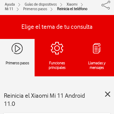
Ayuda
Guías de dispositivos
Xiaomi
Mi 11
Primeros pasos
Reinicia el teléfono
Elige el tema de tu consulta
Primeros pasos
Funciones
Llamadas y
principales
mensajes
Reinicia el Xiaomi Mi 11 Android
11.0