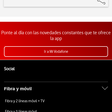
Ponte al día con las novedades constantes que te ofrece
la app
Ir a Mi Vodafone
Pie de página de Vodafone
Enlaces a las redes sociales de Vodafone
Social
Fibra y móvil
Fibra y 2 líneas móvil + TV
Fibra y 3 líneas móvil