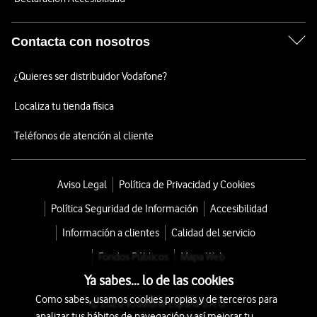
Contacta con nosotros
¿Quieres ser distribuidor Vodafone?
Localiza tu tienda física
Teléfonos de atención al cliente
Aviso Legal
Política de Privacidad y Cookies
Política Seguridad de Información
Accesibilidad
Información a clientes
Calidad del servicio
Fondos Públicos
Mapa Web
Ya sabes... lo de las cookies
Como sabes, usamos cookies propias y de terceros para
© 2026 Vodafone España S.A.U.
analizar tus hábitos de navegación y así mejorar tu