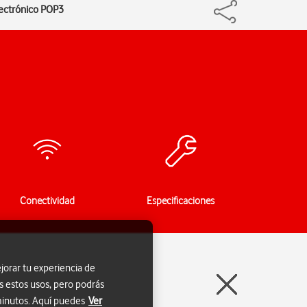
lectrónico POP3
Conectividad
Especificaciones
jorar tu experiencia de
s estos usos, pero podrás
 minutos. Aquí puedes
Ver