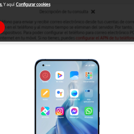
s.
Y aquí
Configurar cookies
Descripción de tu consulta
léfono para enviar y recibir correo electrónico desde tus cuentas de cor
an en el teléfono y al mismo tiempo se eliminan del servidor. Por tanto, 
dispositivos. Para poder configurar el teléfono para correo electrónico 
Internet en tu móvil. Si no tienes, puedes
configurar el APN de tu teléfon