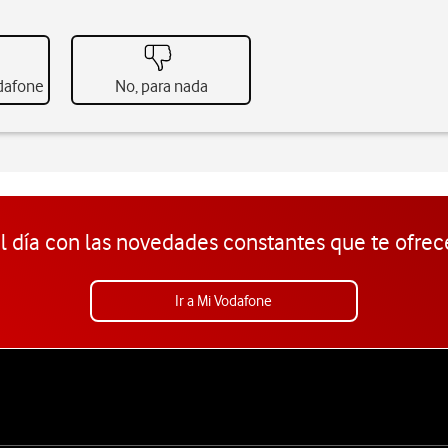
odafone
No, para nada
l día con las novedades constantes que te ofrec
Ir a Mi Vodafone