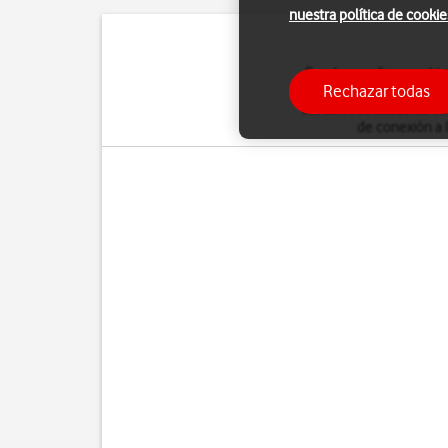
nuestra política de cookie
Puedes configurar el te
Rechazar todas
cuenta POP3 se descarg
tus correos desde otros 
de conexión a 