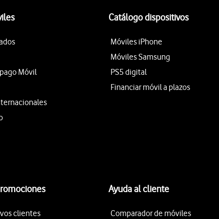
iles
Catálogo dispositivos
tados
Móviles iPhone
Móviles Samsung
epago Móvil
PS5 digital
Financiar móvil a plazos
nternacionales
o
promociones
Ayuda al cliente
vos clientes
Comparador de móviles