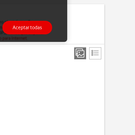
reo electrónico. Con una
Aceptar todas
no es posible acceder a
POP3, tienes que disponer
o para Internet
.