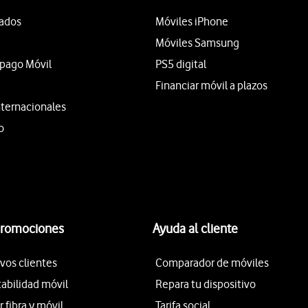
tados
Móviles iPhone
Móviles Samsung
epago Móvil
PS5 digital
Financiar móvil a plazos
nternacionales
o
promociones
Ayuda al cliente
vos clientes
Comparador de móviles
tabilidad móvil
Repara tu dispositivo
fibra y móvil
Tarifa social