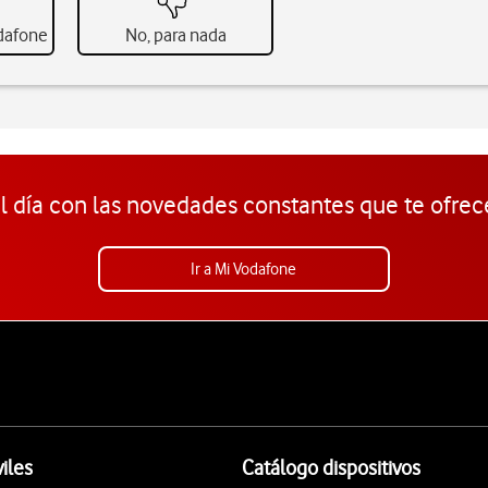
odafone
No, para nada
l día con las novedades constantes que te ofrec
Ir a Mi Vodafone
iles
Catálogo dispositivos