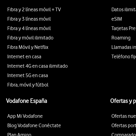
Fibra y 2 líneas móvil + TV
Datos ilimi
Fibra y 3 líneas móvil
eSIM
Fibra y 4 líneas móvil
Tarjetas Pr
Fibra y móvil ilimitado
Roaming
Fibra Móvil y Netflix
Llamadas i
Internet en casa
Teléfono fij
Internet 4G en casa ilimitado
Internet 5G en casa
Fibra, móvil y fútbol
Vodafone España
Ofertas y 
App Mi Vodafone
Ofertas nue
Blog Vodafone Conéctate
Ofertas por
Plan Amigo
Comparador 