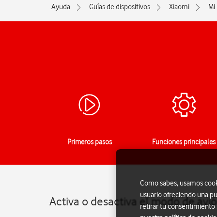
Ayuda
Guías de dispositivos
Xiaomi
Mi
Primeros pasos
Funciones principales
Como sabes, usamos cookie
usuario ofreciendo una pu
Activa o desactiva el modo de avió
retirar tu consentimiento