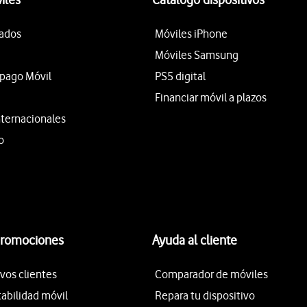
tados
Móviles iPhone
Móviles Samsung
epago Móvil
PS5 digital
Financiar móvil a plazos
nternacionales
o
promociones
Ayuda al cliente
vos clientes
Comparador de móviles
tabilidad móvil
Repara tu dispositivo