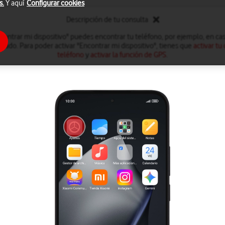
s.
Y aquí
Configurar cookies
Descripción de tu consulta
contrar mi dispositivo" puedes encontrar tu teléfono, por ejemplo, en cas
obado. Para poder activar "Encontrar mi dispositivo", tienes que
activar tu
teléfono
y
activar la función de GPS
.