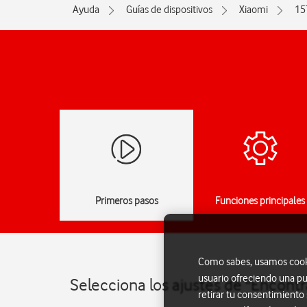
Ayuda
Guías de dispositivos
Xiaomi
15
Primeros pasos
Funciones principales
Como sabes, usamos cookie
usuario ofreciendo una pu
Selecciona los ajustes de "Encontr
retirar tu consentimiento