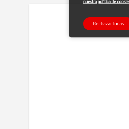
nuestra política de cookie
Con la función de "En
Rechazar todas
bloquearlo si ha sido r