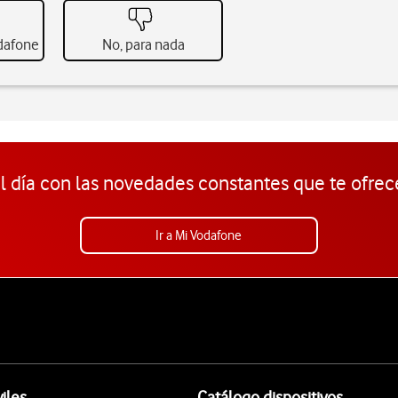
odafone
No, para nada
l día con las novedades constantes que te ofrec
Ir a Mi Vodafone
iles
Catálogo dispositivos