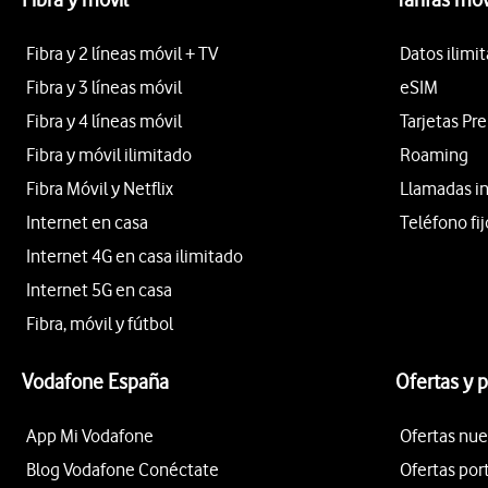
Fibra y 2 líneas móvil + TV
Datos ilimi
Fibra y 3 líneas móvil
eSIM
Fibra y 4 líneas móvil
Tarjetas Pr
Fibra y móvil ilimitado
Roaming
Fibra Móvil y Netflix
Llamadas i
Internet en casa
Teléfono fij
Internet 4G en casa ilimitado
Internet 5G en casa
Fibra, móvil y fútbol
Vodafone España
Ofertas y 
App Mi Vodafone
Ofertas nue
Blog Vodafone Conéctate
Ofertas por