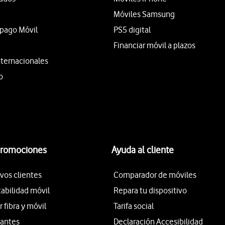
Móviles Samsung
epago Móvil
PS5 digital
Financiar móvil a plazos
nternacionales
o
promociones
Ayuda al cliente
vos clientes
Comparador de móviles
tabilidad móvil
Repara tu dispositivo
fibra y móvil
Tarifa social
iantes
Declaración Accesibilidad