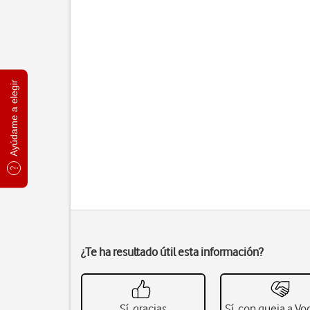
Ayúdame a elegir
¿Te ha resultado útil esta información?
Sí, gracias
Sí, con queja a V