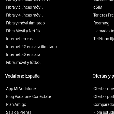
Fibra y 3 líneas móvil
eSIM
Fibra y 4 líneas móvil
Tarjetas Pr
Fibra y móvil ilimitado
Roaming
Fibra Móvil y Netflix
Llamadas i
Internet en casa
Teléfono fij
Internet 4G en casa ilimitado
Internet 5G en casa
Fibra, móvil y fútbol
Vodafone España
Ofertas y 
App Mi Vodafone
Ofertas nue
Blog Vodafone Conéctate
Ofertas por
Plan Amigo
Comparador 
Sala de Prensa
Fibra estud