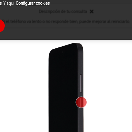
s.
Y aquí
Configurar cookies
Descripción de tu consulta
Si el teléfono va lento o no responde bien, puede mejorar al reiniciarlo.