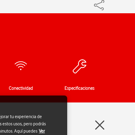
Conectividad
Especificaciones
jorar tu experiencia de
s estos usos, pero podrás
 minutos. Aquí puedes
Ver