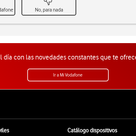
odafone
No, para nada
l día con las novedades constantes que te ofrec
Ir a Mi Vodafone
iles
Catálogo dispositivos