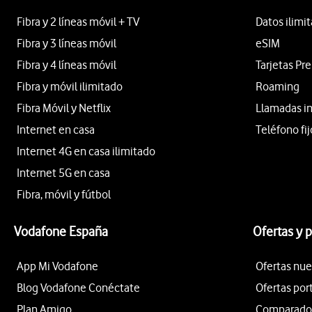
Fibra y 2 líneas móvil + TV
Datos ilimi
Fibra y 3 líneas móvil
eSIM
Fibra y 4 líneas móvil
Tarjetas Pr
Fibra y móvil ilimitado
Roaming
Fibra Móvil y Netflix
Llamadas i
Internet en casa
Teléfono fij
Internet 4G en casa ilimitado
Internet 5G en casa
Fibra, móvil y fútbol
Vodafone España
Ofertas y 
App Mi Vodafone
Ofertas nue
Blog Vodafone Conéctate
Ofertas por
Plan Amigo
Comparador 