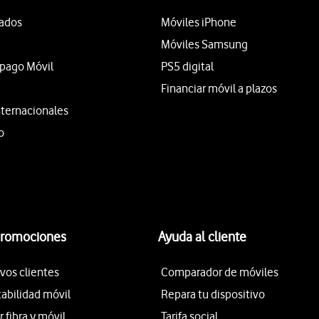
tados
Móviles iPhone
Móviles Samsung
epago Móvil
PS5 digital
Financiar móvil a plazos
nternacionales
o
promociones
Ayuda al cliente
vos clientes
Comparador de móviles
tabilidad móvil
Repara tu dispositivo
fibra y móvil
Tarifa social