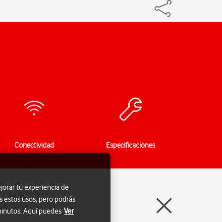
Conectividad
Especificaciones
jorar tu experiencia de
s estos usos, pero podrás
 minutos. Aquí puedes
Ver