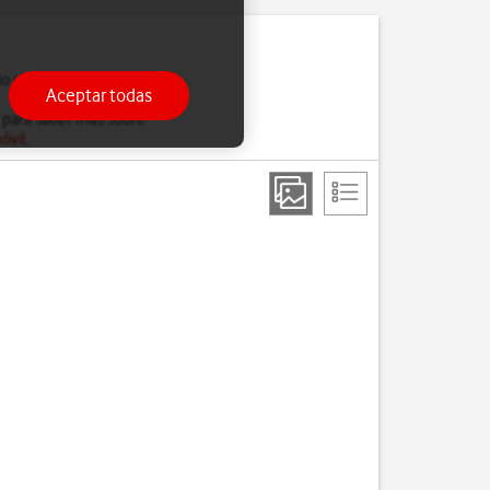
do estés ocupado, solo
Aceptar todas
 para saber más sobre
óvil
.