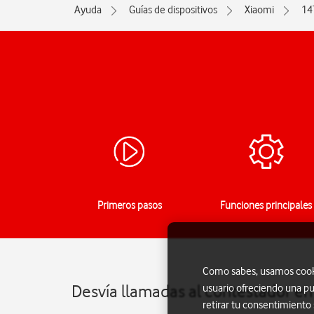
Ayuda
Guías de dispositivos
Xiaomi
14
Primeros pasos
Funciones principales
Como sabes, usamos cookie
Desvía llamadas al contestador en
usuario ofreciendo una pu
retirar tu consentimiento