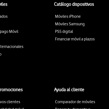
iles
Catálogo dispositivos
tados
Móviles iPhone
Móviles Samsung
epago Móvil
PS5 digital
Financiar móvil a plazos
nternacionales
o
promociones
Ayuda al cliente
vos clientes
Comparador de móviles