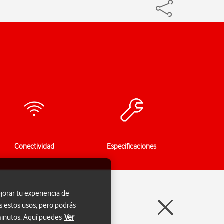
Conectividad
Especificaciones
jorar tu experiencia de
s estos usos, pero podrás
 minutos. Aquí puedes
Ver