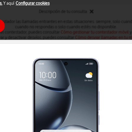
s.
Y aquí
Configurar cookies
Descripción de tu consulta
testador las llamadas entrantes en estas situaciones: siempre, solo cuan
cuando no respondas o solo cuando estés no disponible.
 el contestador, puedes consultar
Cómo gestionar tu contestador móvil
y
var y desactivar desvíos, puedes consultar
Cómo desviar llamadas en tu m