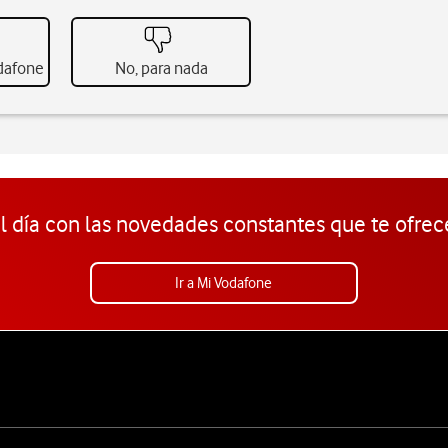
odafone
No, para nada
l día con las novedades constantes que te ofrec
Ir a Mi Vodafone