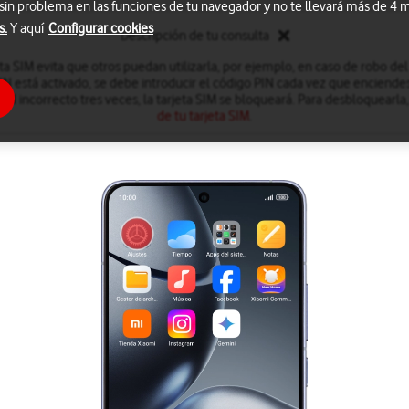
 sin problema en las funciones de tu navegador y no te llevará más de 4
s.
Y aquí
Configurar cookies
Descripción de tu consulta
eta SIM evita que otros puedan utilizarla, por ejemplo, en caso de robo de
IN está activado, se debe introducir el código PIN cada vez que enciendes
PIN incorrecto tres veces, la tarjeta SIM se bloqueará. Para desbloquearla
de tu tarjeta SIM
.