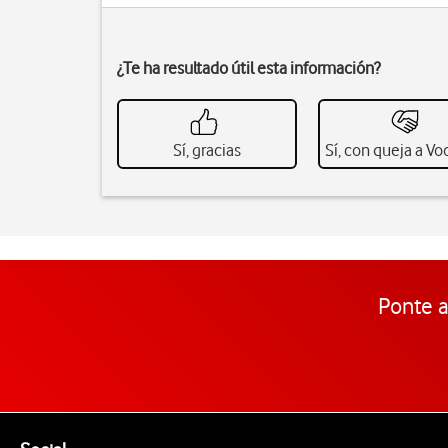
¿Te ha resultado útil esta información?
Sí, gracias
Sí, con queja a V
Ponte a
Pie de página de Vodafone