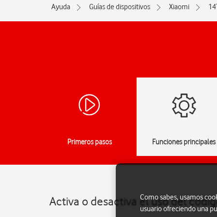
Ayuda
Guías de dispositivos
Xiaomi
14
Primeros pasos
Funciones principales
Como sabes, usamos cookie
Activa o desactiva el uso del códi
usuario ofreciendo una pu