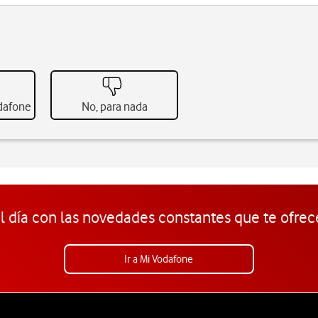
odafone
No, para nada
l día con las novedades constantes que te ofrec
Ir a Mi Vodafone