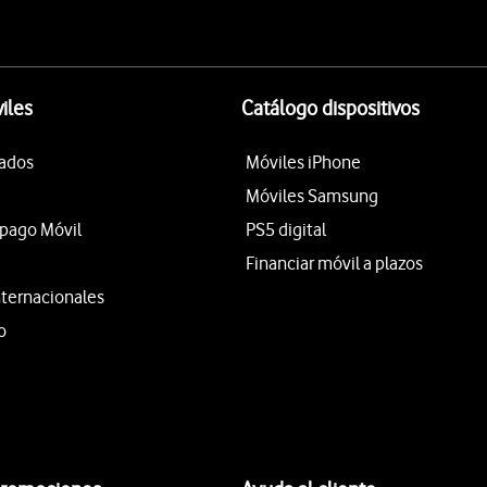
iles
Catálogo dispositivos
tados
Móviles iPhone
Móviles Samsung
epago Móvil
PS5 digital
Financiar móvil a plazos
nternacionales
o