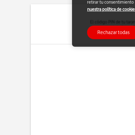
retirar tu consentimiento
nuestra política de cookie
El código PIN de tu tarj
del código P
Rechazar todas
Si introduces un código 