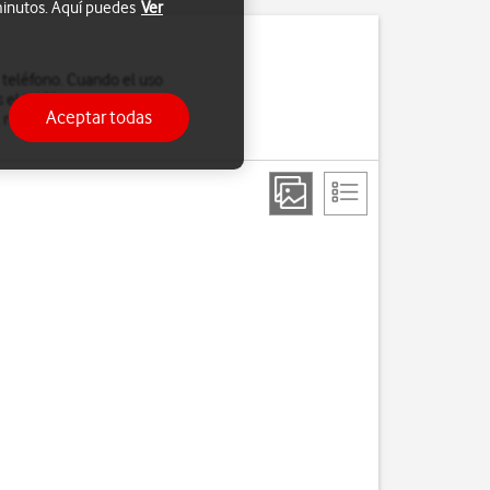
 minutos. Aquí puedes
Ver
l teléfono. Cuando el uso
 el teléfono.
Aceptar todas
, necesitas
el código PUK