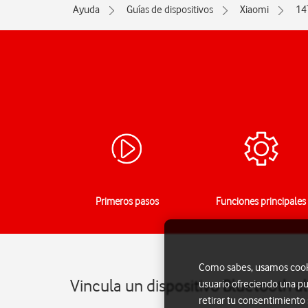
Ayuda
Guías de dispositivos
Xiaomi
14
Primeros pasos
Funciones principales
Como sabes, usamos cookie
Vincula un dispositivo Bluetooth a
usuario ofreciendo una pu
retirar tu consentimiento