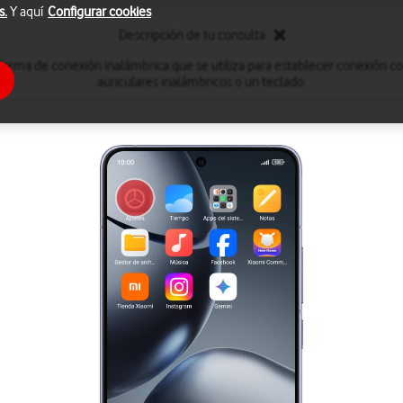
s.
Y aquí
Configurar cookies
Descripción de tu consulta
forma de conexión inalámbrica que se utiliza para establecer conexión c
auriculares inalámbricos o un teclado.