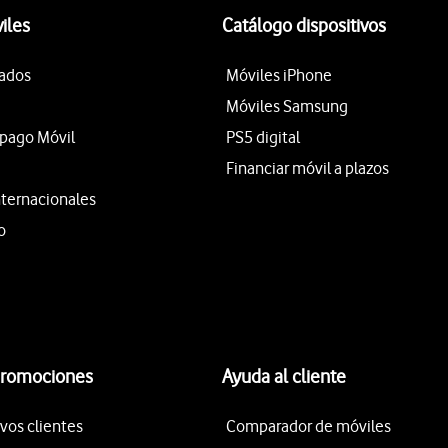
iles
Catálogo dispositivos
tados
Móviles iPhone
Móviles Samsung
epago Móvil
PS5 digital
Financiar móvil a plazos
nternacionales
o
promociones
Ayuda al cliente
vos clientes
Comparador de móviles