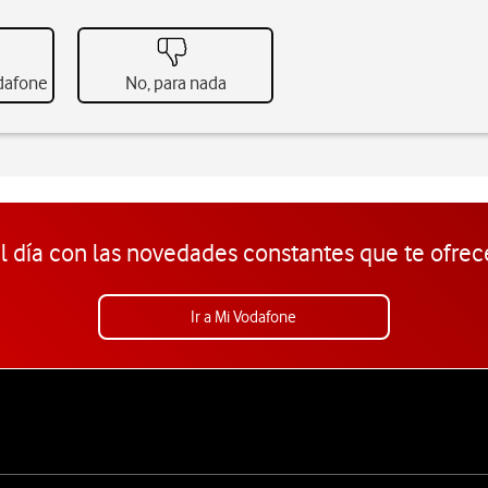
odafone
No, para nada
l día con las novedades constantes que te ofrec
Ir a Mi Vodafone