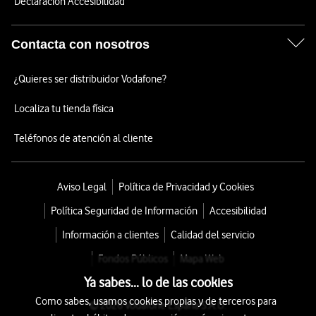
Declaración Accesibilidad
Contacta con nosotros
¿Quieres ser distribuidor Vodafone?
Localiza tu tienda física
Teléfonos de atención al cliente
Aviso Legal
Política de Privacidad y Cookies
Política Seguridad de Información
Accesibilidad
Información a clientes
Calidad del servicio
Fondos Públicos
Mapa Web
Ya sabes... lo de las cookies
Como sabes, usamos cookies propias y de terceros para
© 2026 Vodafone España S.A.U.