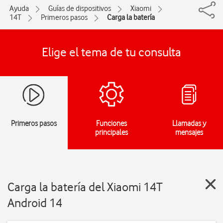
Ayuda
Guías de dispositivos
Xiaomi
14T
Primeros pasos
Carga la batería
Elige el tema de tu consulta
Primeros pasos
Funciones
Llamadas y
principales
mensajes
Carga la batería del Xiaomi 14T
Android 14