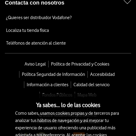
Contacta con nosotros
¿Quieres ser distribuidor Vodafone?
Localiza tu tienda física
Teléfonos de atención al cliente
Aviso Legal
Política de Privacidad y Cookies
Política Seguridad de Información
Accesibilidad
Información a clientes
Calidad del servicio
Fondos Públicos
Mapa Web
Ya sabes... lo de las cookies
Como sabes, usamos cookies propias y de terceros para
© 2026 Vodafone España S.A.U.
analizar tus hábitos de navegación y así mejorar tu
Avda. América 115, 28042 Madrid
experiencia de usuario ofreciendo una publicidad más
adaptada a tus preferencia. Al aceptar las cookies