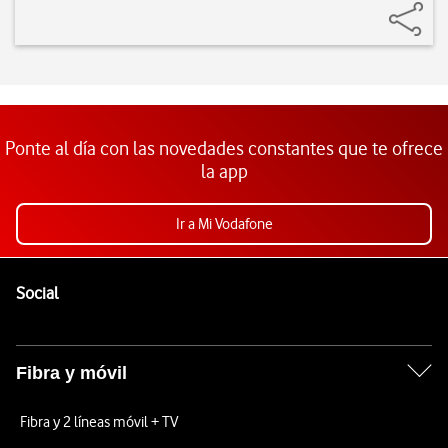
Ponte al día con las novedades constantes que te ofrece
la app
Ir a Mi Vodafone
Pie de página de Vodafone
Enlaces a las redes sociales de Vodafone
Social
Fibra y móvil
Fibra y 2 líneas móvil + TV