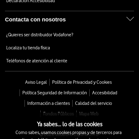
Declaración Accesibilidad
Contacta con nosotros
¿Quieres ser distribuidor Vodafone?
Localiza tu tienda física
Teléfonos de atención al cliente
Aviso Legal
Política de Privacidad y Cookies
Política Seguridad de Información
Accesibilidad
Información a clientes
Calidad del servicio
Fondos Públicos
Mapa Web
Ya sabes... lo de las cookies
Como sabes, usamos cookies propias y de terceros para
© 2026 Vodafone España S.A.U.