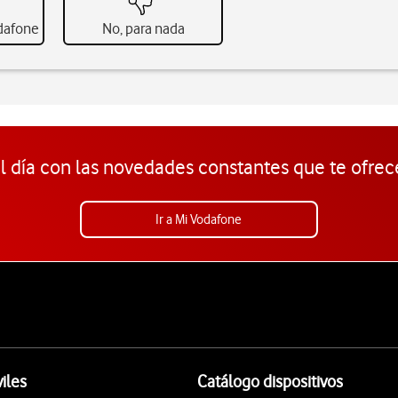
odafone
No, para nada
l día con las novedades constantes que te ofrec
Ir a Mi Vodafone
iles
Catálogo dispositivos