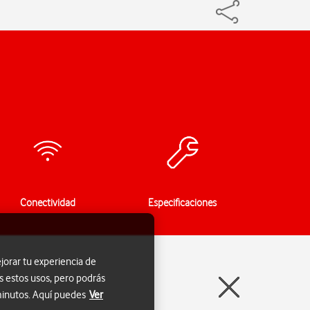
Conectividad
Especificaciones
jorar tu experiencia de
s estos usos, pero podrás
 minutos. Aquí puedes
Ver