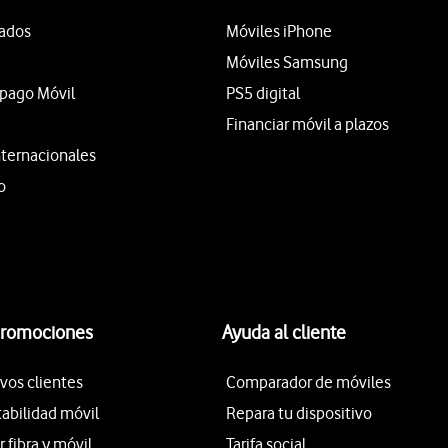
tados
Móviles iPhone
Móviles Samsung
epago Móvil
PS5 digital
Financiar móvil a plazos
nternacionales
o
promociones
Ayuda al cliente
vos clientes
Comparador de móviles
tabilidad móvil
Repara tu dispositivo
fibra y móvil
Tarifa social