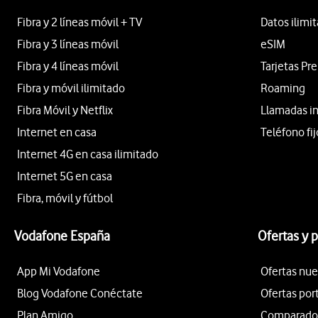
Fibra y 2 líneas móvil + TV
Datos ilimi
Fibra y 3 líneas móvil
eSIM
Fibra y 4 líneas móvil
Tarjetas Pr
Fibra y móvil ilimitado
Roaming
Fibra Móvil y Netflix
Llamadas i
Internet en casa
Teléfono fij
Internet 4G en casa ilimitado
Internet 5G en casa
Fibra, móvil y fútbol
Vodafone España
Ofertas y 
App Mi Vodafone
Ofertas nue
Blog Vodafone Conéctate
Ofertas por
Plan Amigo
Comparador 