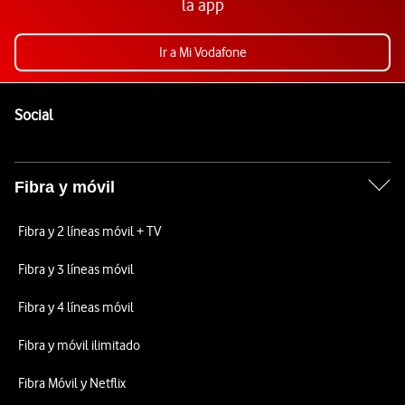
la app
Ir a Mi Vodafone
Pie de página de Vodafone
Enlaces a las redes sociales de Vodafone
Social
Fibra y móvil
Fibra y 2 líneas móvil + TV
Fibra y 3 líneas móvil
Fibra y 4 líneas móvil
Fibra y móvil ilimitado
Fibra Móvil y Netflix