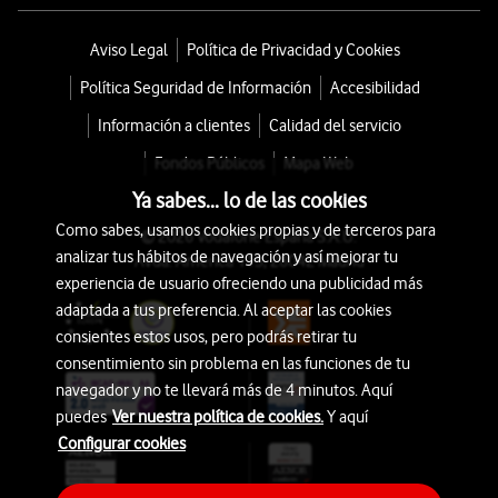
Aviso Legal
Política de Privacidad y Cookies
Política Seguridad de Información
Accesibilidad
Información a clientes
Calidad del servicio
Fondos Públicos
Mapa Web
Ya sabes... lo de las cookies
Como sabes, usamos cookies propias y de terceros para
© 2026 Vodafone España S.A.U.
analizar tus hábitos de navegación y así mejorar tu
Avda. América 115, 28042 Madrid
experiencia de usuario ofreciendo una publicidad más
adaptada a tus preferencia. Al aceptar las cookies
consientes estos usos, pero podrás retirar tu
consentimiento sin problema en las funciones de tu
navegador y no te llevará más de 4 minutos. Aquí
puedes
Ver nuestra política de cookies.
Y aquí
Configurar cookies