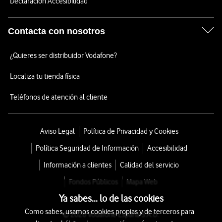
Declaración Accesibilidad
Contacta con nosotros
¿Quieres ser distribuidor Vodafone?
Localiza tu tienda física
Teléfonos de atención al cliente
Aviso Legal
Política de Privacidad y Cookies
Política Seguridad de Información
Accesibilidad
Información a clientes
Calidad del servicio
Fondos Públicos
Mapa Web
Ya sabes... lo de las cookies
Como sabes, usamos cookies propias y de terceros para
© 2026 Vodafone España S.A.U.