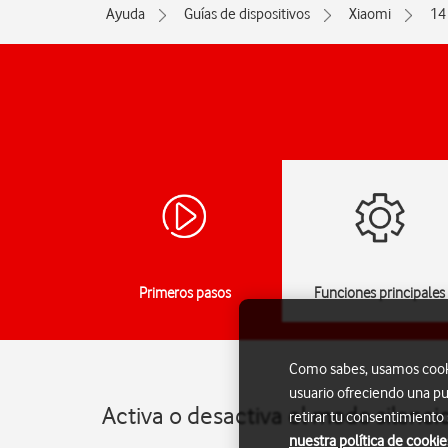
Ayuda
Guías de dispositivos
Xiaomi
14
Primeros pasos
Funciones principales
Como sabes, usamos cookie
usuario ofreciendo una pu
Activa o desactiva el modo silenci
retirar tu consentimiento
nuestra política de cookie