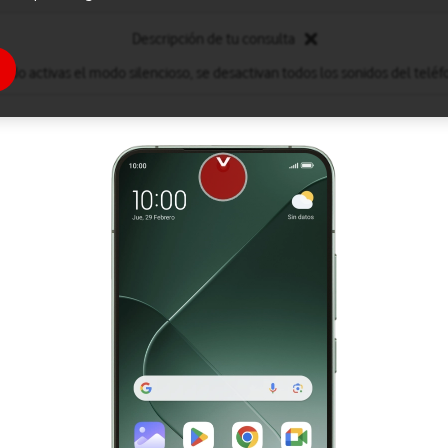
Descripción de tu consulta
ndo activas el modo silencioso, se desactivan todos los sonidos del teléf