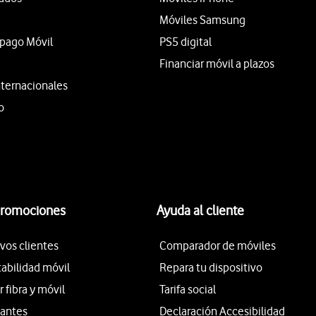
Móviles Samsung
epago Móvil
PS5 digital
Financiar móvil a plazos
nternacionales
o
promociones
Ayuda al cliente
vos clientes
Comparador de móviles
tabilidad móvil
Repara tu dispositivo
fibra y móvil
Tarifa social
iantes
Declaración Accesibilidad