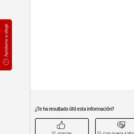
Ayúdame a elegir
¿Te ha resultado útil esta información?
Sí, gracias
Sí, con queja a V