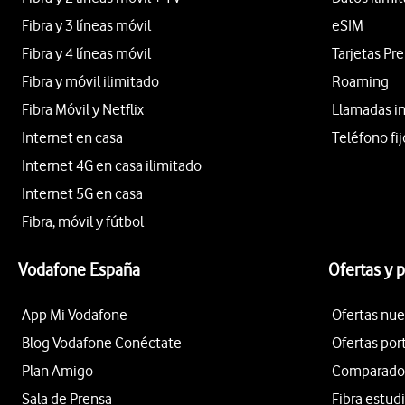
Fibra y 3 líneas móvil
eSIM
Fibra y 4 líneas móvil
Tarjetas Pr
Fibra y móvil ilimitado
Roaming
Fibra Móvil y Netflix
Llamadas i
Internet en casa
Teléfono fij
Internet 4G en casa ilimitado
Internet 5G en casa
Fibra, móvil y fútbol
Vodafone España
Ofertas y 
App Mi Vodafone
Ofertas nue
Blog Vodafone Conéctate
Ofertas por
Plan Amigo
Comparador 
Sala de Prensa
Fibra estud