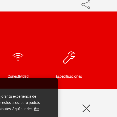
Conectividad
Especificaciones
jorar tu experiencia de
s estos usos, pero podrás
 minutos. Aquí puedes
Ver