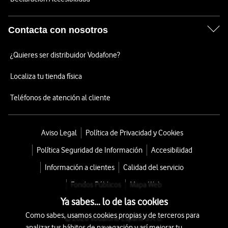
Contacta con nosotros
¿Quieres ser distribuidor Vodafone?
Localiza tu tienda física
Teléfonos de atención al cliente
Aviso Legal
Política de Privacidad y Cookies
Política Seguridad de Información
Accesibilidad
Información a clientes
Calidad del servicio
Fondos Públicos
Mapa Web
Ya sabes... lo de las cookies
Como sabes, usamos cookies propias y de terceros para
© 2026 Vodafone España S.A.U.
analizar tus hábitos de navegación y así mejorar tu