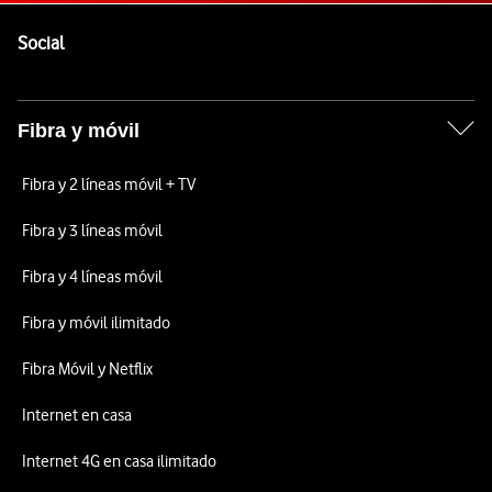
Pie de página de Vodafone
Enlaces a las redes sociales de Vodafone
Social
Fibra y móvil
Fibra y 2 líneas móvil + TV
Fibra y 3 líneas móvil
Fibra y 4 líneas móvil
Fibra y móvil ilimitado
Fibra Móvil y Netflix
Internet en casa
Internet 4G en casa ilimitado