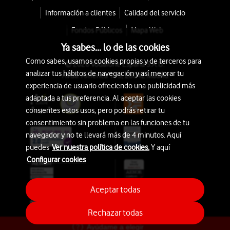
Información a clientes
Calidad del servicio
Fondos Públicos
Mapa Web
Ya sabes... lo de las cookies
Como sabes, usamos cookies propias y de terceros para
© 2026 Vodafone España S.A.U.
analizar tus hábitos de navegación y así mejorar tu
Avda. América 115, 28042 Madrid
experiencia de usuario ofreciendo una publicidad más
adaptada a tus preferencia. Al aceptar las cookies
consientes estos usos, pero podrás retirar tu
consentimiento sin problema en las funciones de tu
navegador y no te llevará más de 4 minutos. Aquí
puedes
Ver nuestra política de cookies.
Y aquí
Configurar cookies
Aceptar todas
Rechazar todas
Ayúdame a elegir