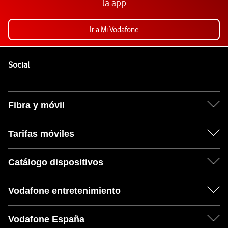
la app
Ir a Mi Vodafone
Pie de página de Vodafone
Enlaces a las redes sociales de Vodafone
Social
Fibra y móvil
Tarifas móviles
Catálogo dispositivos
Vodafone entretenimiento
Vodafone España